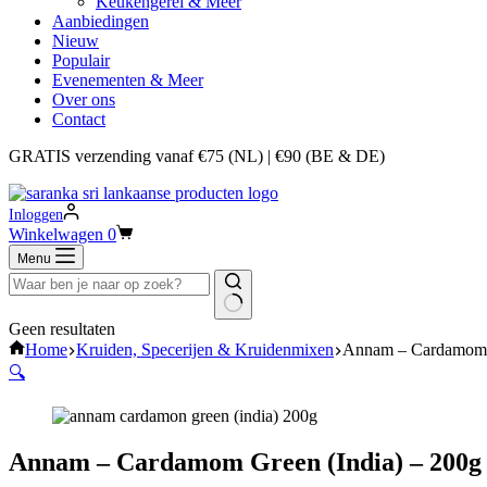
Keukengerei & Meer
Aanbiedingen
Nieuw
Populair
Evenementen & Meer
Over ons
Contact
GRATIS verzending vanaf €75 (NL) | €90 (BE & DE)
Inloggen
Winkelwagen
0
Menu
Geen resultaten
Home
Kruiden, Specerijen & Kruidenmixen
Annam – Cardamom G
🔍
Annam – Cardamom Green (India) – 200g