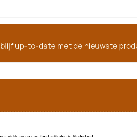
en blijf up-to-date met de nieuwste pr
vensmiddelen en non-food artikelen in Nederland.