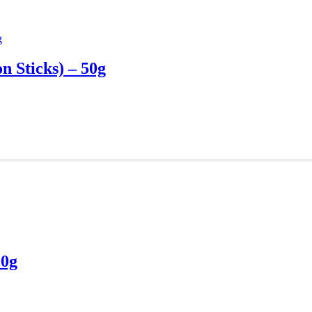
 Sticks) – 50g
00g