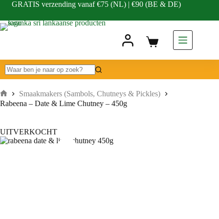
GRATIS verzending vanaf €75 (NL) | €90 (BE & DE)
Smaakmakers (Sambols, Chutneys & Pickles)
Rabeena – Date & Lime Chutney – 450g
UITVERKOCHT